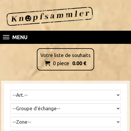
MENU
Votre liste de souhaits
0
piece
0.00
€
