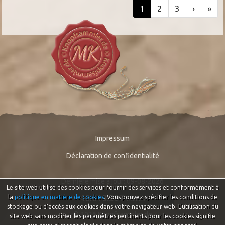
1
2
3
›
»
Impressum
Déclaration de confidentialité
Derniere mise a jour: 09-08-2026
Le site web utilise des cookies pour fournir des services et conformément à
46.610.397
la
politique en matière de cookies
. Vous pouvez spécifier les conditions de
visites
stockage ou d'accès aux cookies dans votre navigateur web. L'utilisation du
© 2026 Knopfsammler.de
site web sans modifier les paramètres pertinents pour les cookies signifie