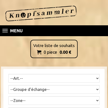
MENU
Votre liste de souhaits
0
piece
0.00
€
