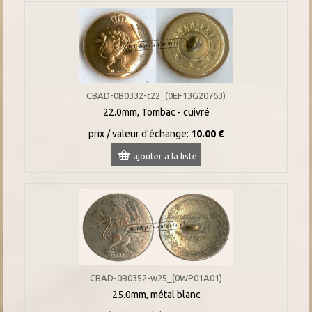
CBAD-0B0332-t22_(0EF13G20763)
22.0mm, Tombac - cuivré
prix / valeur d'échange:
10.00 €
ajouter a la liste
CBAD-0B0352-w25_(0WP01A01)
25.0mm, métal blanc