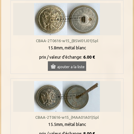
CBAA-2T0616-w15_(BSW01J01)Spl
15.8mm, métal blanc
prix / valeur d'échange:
6.00 €
ajouter a la liste
CBAA-2T0616-w15_(MAA01A01)Spl
15.5mm, métal blanc
prix / valeur d'échange:
8.00 €