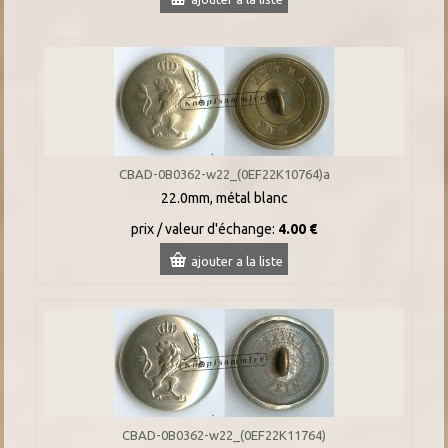
CBAD-0B0362-w22_(0EF22K10764)a
22.0mm, métal blanc
prix / valeur d'échange:
4.00 €
ajouter a la liste
CBAD-0B0362-w22_(0EF22K11764)