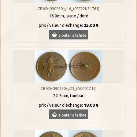
CBAD-0B0250-g16_(0EF22K31761)
16.0mm, jaune / doré
prix / valeur d'échange:
25.00 €
ajouter a la liste
CBAD-0B0250-g23_(A0001C16)
22.5mm, tombac
prix / valeur d'échange:
18.00 €
ajouter a la liste