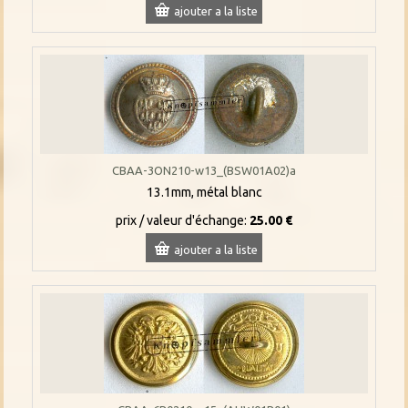
ajouter a la liste
CBAA-3ON210-w13_(BSW01A02)a
13.1mm, métal blanc
prix / valeur d'échange:
25.00 €
ajouter a la liste