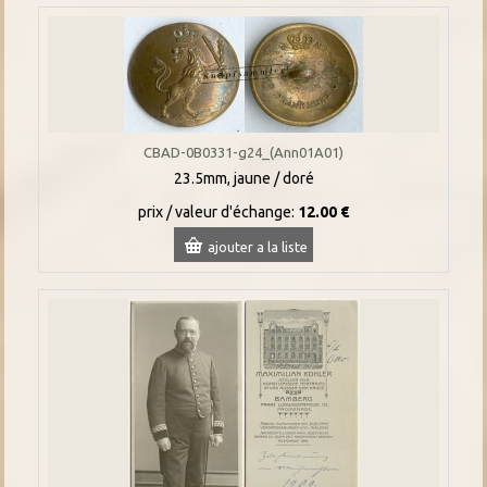
CBAD-0B0331-g24_(Ann01A01)
23.5mm, jaune / doré
prix / valeur d'échange:
12.00 €
ajouter a la liste