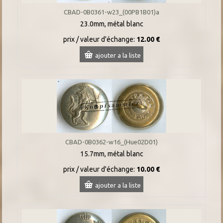
CBAD-0B0361-w23_(00PB1B01)a
23.0mm, métal blanc
prix / valeur d'échange:
12.00 €
ajouter a la liste
CBAD-0B0362-w16_(Hue02D01)
15.7mm, métal blanc
prix / valeur d'échange:
10.00 €
ajouter a la liste