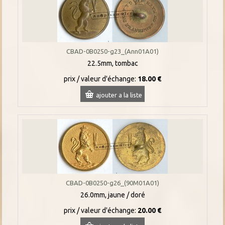
CBAD-0B0250-g23_(Ann01A01)
22.5mm, tombac
prix / valeur d'échange:
18.00 €
ajouter a la liste
CBAD-0B0250-g26_(90M01A01)
26.0mm, jaune / doré
prix / valeur d'échange:
20.00 €