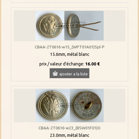
CBAA-2T0616-w15_(WPT01A01)Spl-P
15.6mm, métal blanc
prix / valeur d'échange:
16.00 €
ajouter a la liste
CBAA-2T0616-w23_(BSW01F01)O
23.0mm, métal blanc