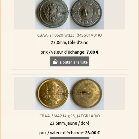
CBAA-2T0620-wg23_(MSS01A01)O
23.0mm, tôle d'zinc
prix / valeur d'échange:
7.00 €
ajouter a la liste
CBAA-3MA214-g23_(4TGR1A0)O
23.5mm, jaune / doré
prix / valeur d'échange:
25.00 €