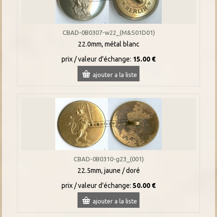
CBAD-0B0307-w22_(M&S01D01)
22.0mm, métal blanc
prix / valeur d'échange:
15.00 €
ajouter a la liste
CBAD-0B0310-g23_(001)
22.5mm, jaune / doré
prix / valeur d'échange:
50.00 €
ajouter a la liste