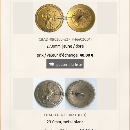
CBAD-0B0200-g27_(Hue02C01)
27.0mm, jaune / doré
prix / valeur d'échange:
40.00 €
ajouter a la liste
CBAD-0B0215-w23_(001)
23.0mm, métal blanc