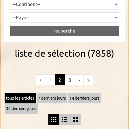
liste de sélection (7858)
‹
1
2
3
›
»
tous les articles
7 derniers jours
14 derniers jours
30 derniers jours


