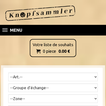
MENU
Votre liste de souhaits
0
piece
0.00
€
