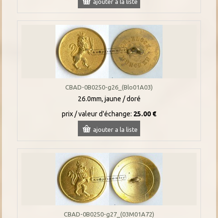
ajouter a la liste
CBAD-0B0250-g26_(Blo01A03)
26.0mm, jaune / doré
prix / valeur d'échange:
25.00 €
ajouter a la liste
CBAD-0B0250-g27_(03M01A72)