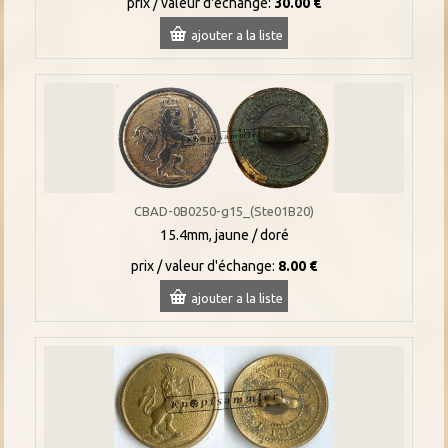
prix / valeur d'échange:
30.00 €
ajouter a la liste
CBAD-0B0250-g15_(Ste01B20)
15.4mm, jaune / doré
prix / valeur d'échange:
8.00 €
ajouter a la liste