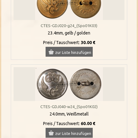
CTES-GDJ020-g24_(Spo01K03)
23.4mm, gelb / golden
Preis / Tauschwert:
30.00 €
zur Liste hinzufügen
CTES-GDJ040-w24_(Spo01K02)
24.0mm, Weißmetall
Preis / Tauschwert:
60.00 €
zur Liste hinzufügen