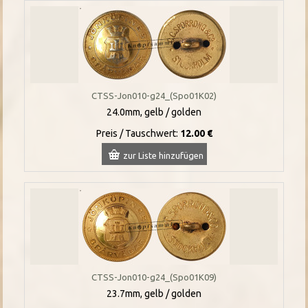
CTSS-Jon010-g24_(Spo01K02)
24.0mm, gelb / golden
Preis / Tauschwert:
12.00 €
zur Liste hinzufügen
CTSS-Jon010-g24_(Spo01K09)
23.7mm, gelb / golden