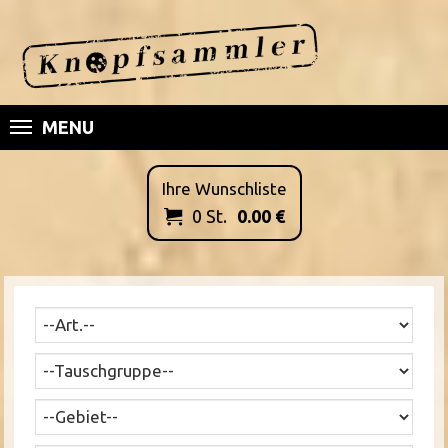
MENU
Ihre Wunschliste
0
St.
0.00
€
