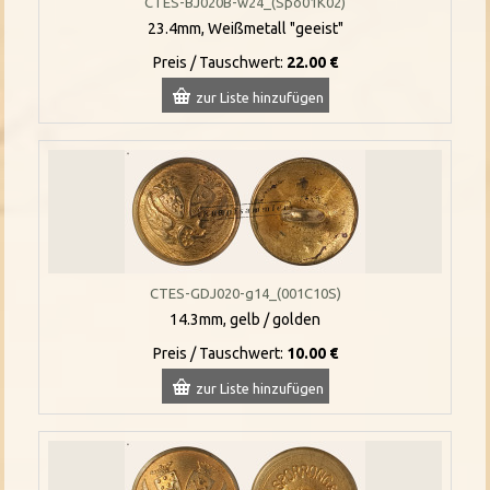
CTES-BJ020B-w24_(Spo01K02)
23.4mm, Weißmetall "geeist"
Preis / Tauschwert:
22.00 €
zur Liste hinzufügen
CTES-GDJ020-g14_(001C10S)
14.3mm, gelb / golden
Preis / Tauschwert:
10.00 €
zur Liste hinzufügen