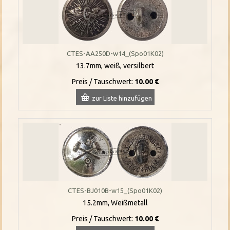
CTES-AA250D-w14_(Spo01K02)
13.7mm, weiß, versilbert
Preis / Tauschwert:
10.00 €
zur Liste hinzufügen
CTES-BJ010B-w15_(Spo01K02)
15.2mm, Weißmetall
Preis / Tauschwert:
10.00 €