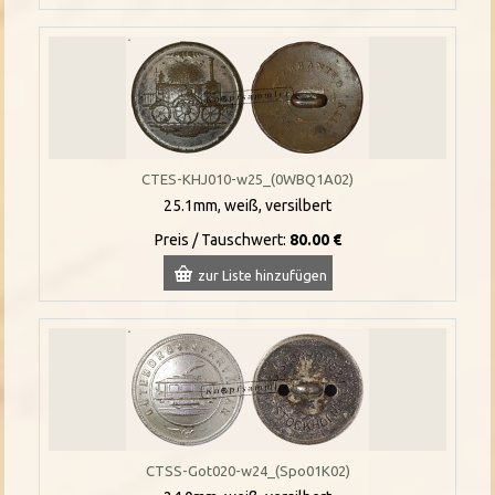
CTES-KHJ010-w25_(0WBQ1A02)
25.1mm, weiß, versilbert
Preis / Tauschwert:
80.00 €
zur Liste hinzufügen
CTSS-Got020-w24_(Spo01K02)