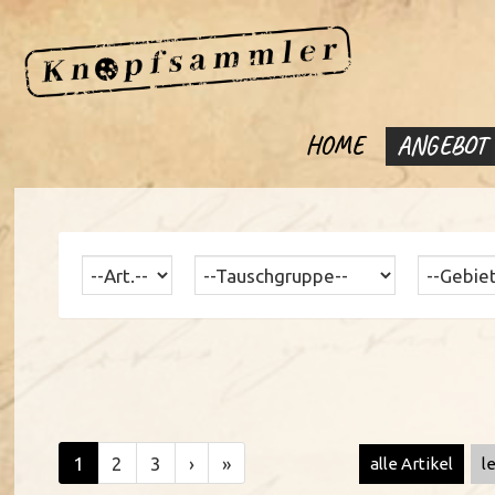
HOME
ANGEBOT
1
2
3
›
»
alle Artikel
l