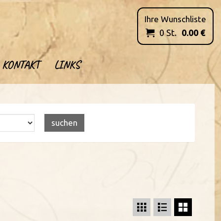
Ihre Wunschliste
0
St.
0.00
€

KONTAKT
LINKS


