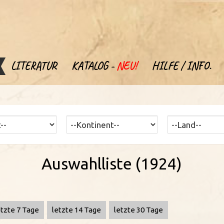
LITERATUR
KATALOG -
NEU!
HILFE / INFO.
Auswahlliste (1924)
etzte 7 Tage
letzte 14 Tage
letzte 30 Tage