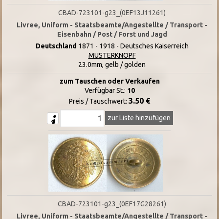
CBAD-723101-g23_(0EF13J11261)
Livree, Uniform - Staatsbeamte/Angestellte / Transport -
Eisenbahn / Post / Forst und Jagd
Deutschland
1871 - 1918 - Deutsches Kaiserreich
MUSTERKNOPF
23.0mm, gelb / golden
zum Tauschen oder Verkaufen
Verfügbar St.:
10
3.50 €
Preis / Tauschwert:
zur Liste hinzufügen
CBAD-723101-g23_(0EF17G28261)
Livree, Uniform - Staatsbeamte/Angestellte / Transport -