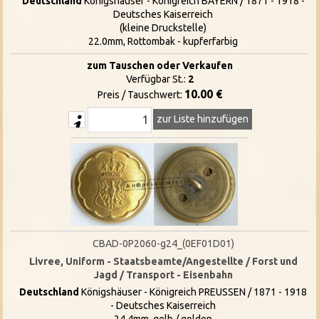
Deutschland
Königshäuser - Königreich BAYERN / 1871 - 1918 -
Deutsches Kaiserreich
(kleine Druckstelle)
22.0mm, Rottombak - kupferfarbig
zum Tauschen oder Verkaufen
Verfügbar St.:
2
10.00 €
Preis / Tauschwert:
zur Liste hinzufügen
CBAD-0P2060-g24_(0EF01D01)
Livree, Uniform - Staatsbeamte/Angestellte / Forst und
Jagd / Transport - Eisenbahn
Deutschland
Königshäuser - Königreich PREUSSEN / 1871 - 1918
- Deutsches Kaiserreich
24.4mm, gelb / golden