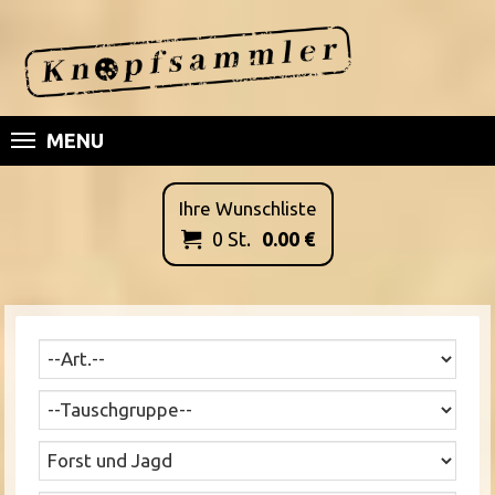
MENU
Ihre Wunschliste
0
St.
0.00
€
