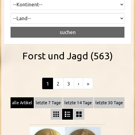
Forst und Jagd (563)
1
2
3
›
»
alle Artikel
letzte 7 Tage
letzte 14 Tage
letzte 30 Tage


