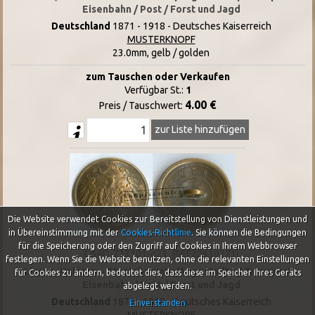
Eisenbahn / Post / Forst und Jagd
Deutschland
1871 - 1918 - Deutsches Kaiserreich
MUSTERKNOPF
23.0mm, gelb / golden
zum Tauschen oder Verkaufen
Verfügbar St.:
1
4.00 €
Preis / Tauschwert:
zur Liste hinzufügen
Die Website verwendet Cookies zur Bereitstellung von Dienstleistungen und
in Übereinstimmung mit der
Cookies-Richtlinie
.
Sie können die Bedingungen
für die Speicherung oder den Zugriff auf Cookies in Ihrem Webbrowser
CBAD-723101-g23_(0EF22K10271)
festlegen. Wenn Sie die Website benutzen, ohne die relevanten Einstellungen
Livree, Uniform - Staatsbeamte/Angestellte / Transport -
für Cookies zu ändern, bedeutet dies, dass diese im Speicher Ihres Geräts
Eisenbahn / Post / Forst und Jagd
abgelegt werden.
Deutschland
1871 - 1918 - Deutsches Kaiserreich
Einverstanden