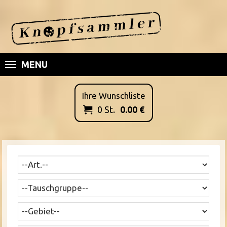
MENU
Ihre Wunschliste
0
St.
0.00
€
