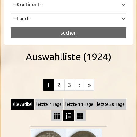
Auswahlliste (1924)
1
2
3
›
»
alle Artikel
letzte 7 Tage
letzte 14 Tage
letzte 30 Tage


